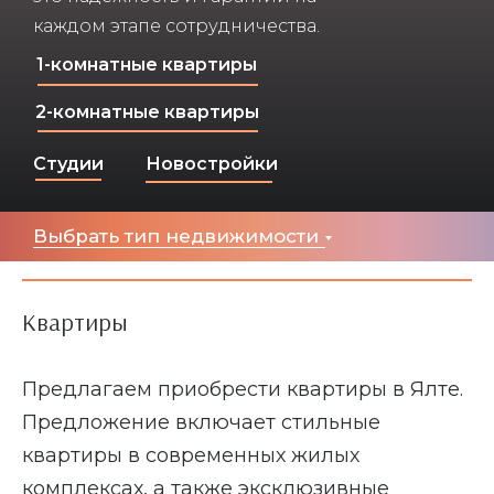
каждом этапе сотрудничества.
1-комнатные квартиры
Квартиры
Апартаменты
Таунхаусы
Коттеджи
Виллы
2-комнатные квартиры
Шале
Дуплексы
Студии
Новостройки
Выбрать тип недвижимости
Квартиры
Предлагаем приобрести квартиры в Ялте.
Предложение включает стильные
Коммерческая
квартиры в современных жилых
недвижимость
комплексах, а также эксклюзивные