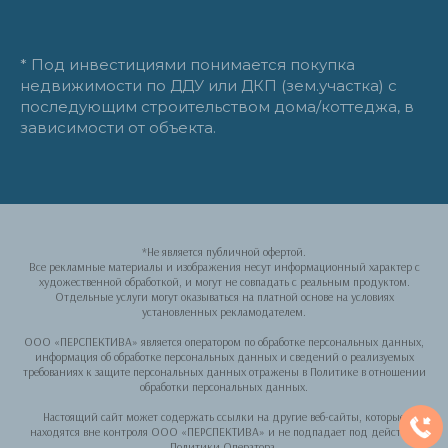
* Под инвестициями понимается покупка
недвижимости по ДДУ или ДКП (зем.участка) с
последующим строительством дома/коттеджа, в
зависимости от объекта.
*Не является публичной офертой.
Все рекламные материалы и изображения несут информационный характер с
художественной обработкой, и могут не совпадать с реальным продуктом.
Отдельные услуги могут оказываться на платной основе на условиях
установленных рекламодателем.
ООО «ПЕРСПЕКТИВА» является оператором по обработке персональных данных,
информация об обработке персональных данных и сведений о реализуемых
требованиях к защите персональных данных отражены в Политике в отношении
обработки персональных данных.
Настоящий сайт может содержать ссылки на другие веб-сайты, которые
находятся вне контроля ООО «ПЕРСПЕКТИВА» и не подпадает под действие
Политики Оператора.