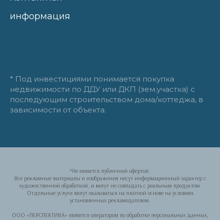
информация
* Под инвестициями понимается покупка
недвижимости по ДДУ или ДКП (зем.участка) с
последующим строительством дома/коттеджа, в
зависимости от объекта.
*Не является публичной офертой.
Все рекламные материалы и изображения несут информационный характер с
художественной обработкой, и могут не совпадать с реальным продуктом.
Отдельные услуги могут оказываться на платной основе на условиях
установленных рекламодателем.
ООО «ПЕРСПЕКТИВА» является оператором по обработке персональных данных,