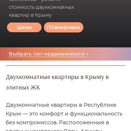
стоимость двухкомнатных
квартир в Крыму
1-комнатные
3-комнатные
Студии
Новостройки
Квартиры в Крыму
Цены
Планировки
Выбрать тип недвижимости
Двухкомнатные квартиры в Крыму в
элитных ЖК
Двухкомнатные квартиры в Республике
У моря
Апартаменты
Крым — это комфорт и функциональность
без компромиссов. Расположенные в