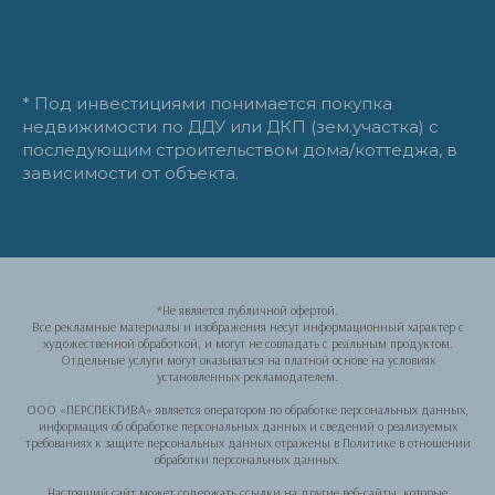
* Под инвестициями понимается покупка
недвижимости по ДДУ или ДКП (зем.участка) с
последующим строительством дома/коттеджа, в
зависимости от объекта.
*Не является публичной офертой.
Все рекламные материалы и изображения несут информационный характер с
художественной обработкой, и могут не совпадать с реальным продуктом.
Отдельные услуги могут оказываться на платной основе на условиях
установленных рекламодателем.
ООО «ПЕРСПЕКТИВА» является оператором по обработке персональных данных,
информация об обработке персональных данных и сведений о реализуемых
требованиях к защите персональных данных отражены в Политике в отношении
обработки персональных данных.
Настоящий сайт может содержать ссылки на другие веб-сайты, которые